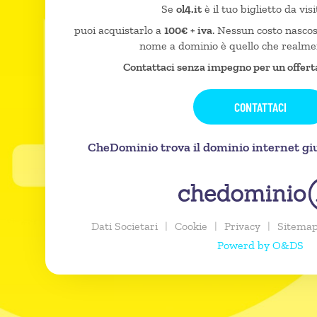
Se
ol4.it
è il tuo biglietto da visi
puoi acquistarlo a
100€ + iva
. Nessun costo nascost
nome a dominio è quello che realme
Contattaci senza impegno per un offert
CONTATTACI
CheDominio trova il dominio internet gius
Dati Societari
|
Cookie
|
Privacy
|
Sitema
Powerd by O&DS