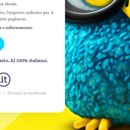
ta ideale,
o, l'importo indicato per il
nte pagherai.
a o informazioni.
to. Al 100% italiano.
p
|
Domini in scadenza